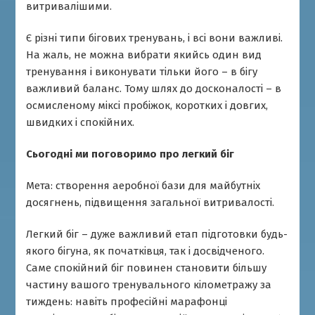
витривалішими.
Є різні типи бігових тренувань, і всі вони важливі.
На жаль, не можна вибрати якийсь один вид
тренування і виконувати тільки його – в бігу
важливий баланс. Тому шлях до досконалості – в
осмисленому міксі пробіжок, коротких і довгих,
швидких і спокійних.
Сьогодні ми поговоримо про легкий біг
Мета: створення аеробної бази для майбутніх
досягнень, підвищення загальної витривалості.
Легкий біг – дуже важливий етап підготовки будь-
якого бігуна, як початківця, так і досвідченого.
Саме спокійний біг повинен становити більшу
частину вашого тренувального кілометражу за
тиждень: навіть професійні марафонці