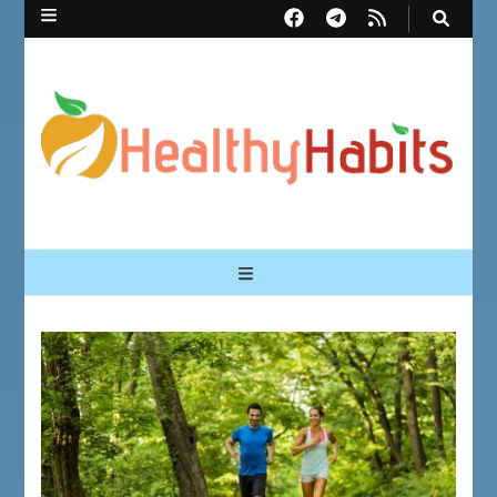
Healthy Habits
Перший український сайт про здорові звички | Healthy Habits