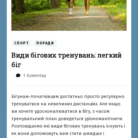
СПОРТ
ПОРАДИ
Види бігових тренувань: легкий
біг
до
1 Коментар
Види
бігових
тренувань:
Бігунам-початківцям достатньо просто регулярно
легкий
тренуватися на невеликих дистанціях. Але якщо
біг
ви хочете удосконалюватися в бігу, з часом
тренувальний план доведеться урізноманітнити.
Розповідаємо які види бігових тренувань існують і
як вони допоможуть вам стати швидше і