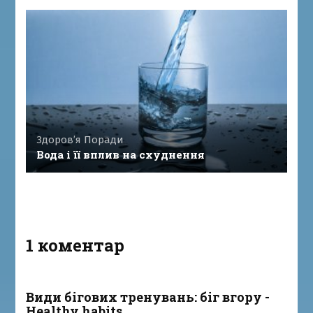
Здоров’я
Поради
Вода і її вплив на схуднення
1 коментар
Види бігових тренувань: біг вгору -
Healthy habits