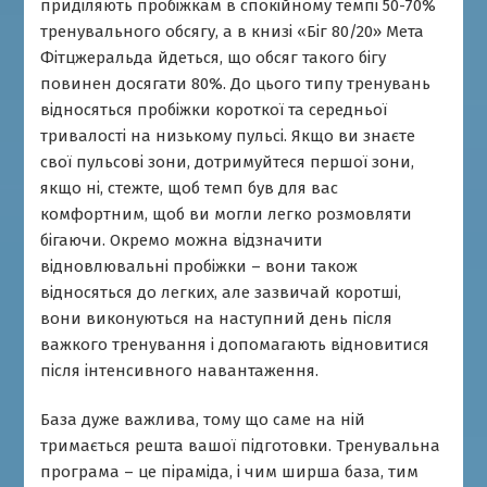
приділяють пробіжкам в спокійному темпі 50-70%
тренувального обсягу, а в книзі «Біг 80/20» Мета
Фітцжеральда йдеться, що обсяг такого бігу
повинен досягати 80%. До цього типу тренувань
відносяться пробіжки короткої та середньої
тривалості на низькому пульсі. Якщо ви знаєте
свої пульсові зони, дотримуйтеся першої зони,
якщо ні, стежте, щоб темп був для вас
комфортним, щоб ви могли легко розмовляти
бігаючи. Окремо можна відзначити
відновлювальні пробіжки – вони також
відносяться до легких, але зазвичай коротші,
вони виконуються на наступний день після
важкого тренування і допомагають відновитися
після інтенсивного навантаження.
База дуже важлива, тому що саме на ній
тримається решта вашої підготовки. Тренувальна
програма – це піраміда, і чим ширша база, тим