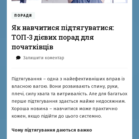
ПОРАДИ
Як навчитися підтягуватися:
ТОП-3 дієвих порад для
початківців
до
Залишити коментар
Як
навчитися
підтягуватися:
Підтягування – одна з найефективніших вправ із
ТОП-3
власною вагою. Вони розвивають спину, руки,
дієвих
плечі, силу хвата та витривалість. Але для багатьох
порад
перше підтягування здається майже недосяжним.
для
Хороша новина – навчитися може практично
початківців
кожен, якщо підійти до цього системно.
Чому підтягування даються важко