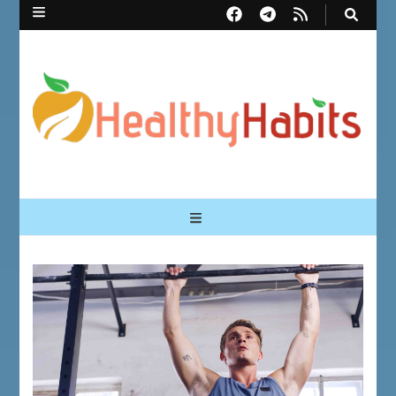
Healthy Habits
Перший український сайт про здорові звички | Healthy Habits