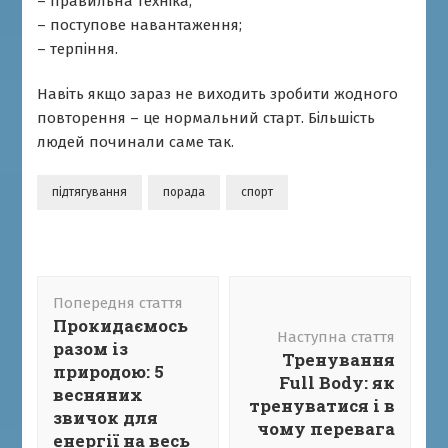
– правильна техніка;
– поступове навантаження;
– терпіння.
Навіть якщо зараз не виходить зробити жодного
повторення – це нормальний старт. Більшість
людей починали саме так.
підтягування
порада
спорт
Навігація
Попередня стаття
по
Прокидаємось
запису
Наступна стаття
разом із
Тренування
природою: 5
Full Body: як
весняних
тренуватися і в
звичок для
чому перевага
енергії на весь