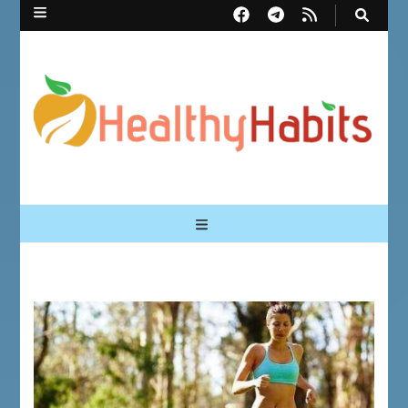
Healthy Habits
Перший український сайт про здорові звички | Healthy Habits