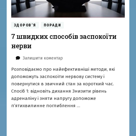
ЗДОРОВ’Я
ПОРАДИ
7 швидких способів заспокоїти
нерви
до
Залишити коментар
7
Розповідаємо про найефективніші методи, які
швидких
допоможуть заспокоїти нервову систему і
способів
заспокоїти
повернутися в звичний стан за короткий час.
нерви
Спосіб 1: відновіть дихання Знизити рівень
адреналіну і зняти напругу допоможе
п’ятихвилинне поглиблення …