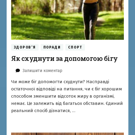
ЗДОРОВ’Я
ПОРАДИ
СПОРТ
Як схуднути за допомогою бігу
до
Залишити коментар
Як
Чи може біг допомогти схуднути? Насправді
схуднути
остаточної відповіді на питання, чи є біг хорошим
за
допомогою
способом зменшити відсоток жиру в організмі,
бігу
немає. Це залежить від багатьох обставин. Єдиний
реальний спосіб дізнатися, …