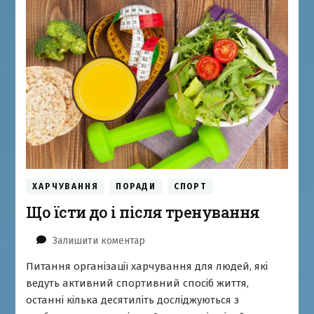
ХАРЧУВАННЯ
ПОРАДИ
СПОРТ
Що їсти до і після тренування
до
Залишити коментар
Що
Питання організації харчування для людей, які
їсти
ведуть активний спортивний спосіб життя,
до
і
останні кілька десятиліть досліджуються з
після