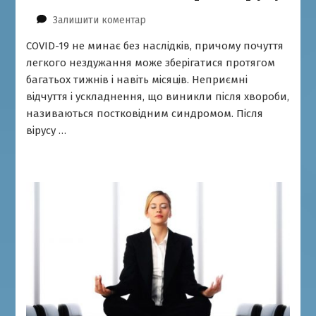
до
Залишити коментар
Відновлення
COVID-19 не минає без наслідків, причому почуття
після
легкого нездужання може зберігатися протягом
коронавірусу
багатьох тижнів і навіть місяців. Неприємні
відчуття і ускладнення, що виникли після хвороби,
називаються постковідним синдромом. Після
вірусу …