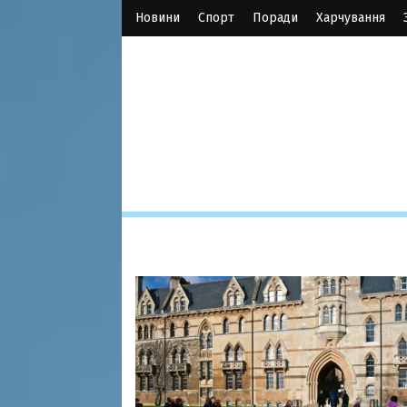
Новини
Спорт
Поради
Харчування
Healthy Hab
Перший український сайт про здорові звички | Health