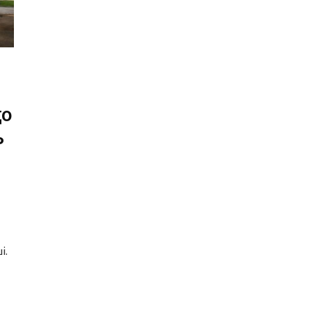
що
ь
і.