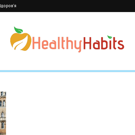
Здоров’я
its
y Habits