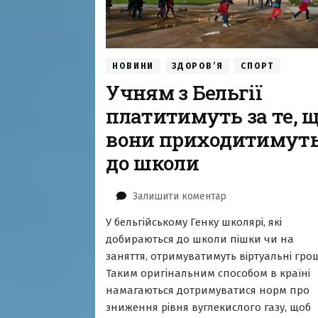
НОВИНИ
ЗДОРОВ’Я
СПОРТ
Учням з Бельгії
платитимуть за те, 
вони приходитимут
до школи
до
Залишити коментар
Учням
У бельгійському Генку школярі, які
з
добираються до школи пішки чи на
Бельгії
платитимуть
заняття, отримуватимуть віртуальні грош
за
Таким оригінальним способом в країні
те,
намагаються дотримуватися норм про
що
зниження рівня вуглекислого газу, щоб
вони