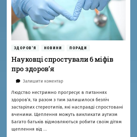
ЗДОРОВ’Я
НОВИНИ
ПОРАДИ
Науковці спростували 6 міфів
про здоров’я
до
Залишити коментар
Науковці
Людство нестримно прогресує в питаннях
спростували
здоров’я, та разом з тим залишилося безліч
6
міфів
застарілих стереотипів, які насправді спростовані
про
вченими. Щеплення можуть викликати аутизм
здоров’я
Багато батьків відмовляються робити своїм дітям
щеплення від …