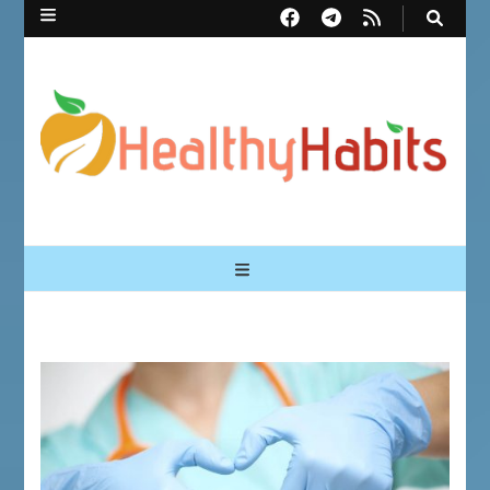
Healthy Habits
Перший український сайт про здорові звички | Healthy Habits