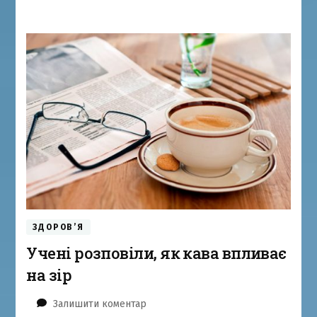
ЗДОРОВ’Я
Учені розповіли, як кава впливає
на зір
до
Залишити коментар